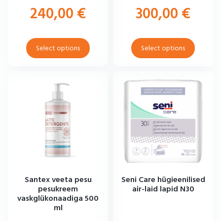
240,00
€
300,00
€
Select options
Select options
Santex veeta pesu
Seni Care hügieenilised
pesukreem
air-laid lapid N30
vaskglükonaadiga 500
ml