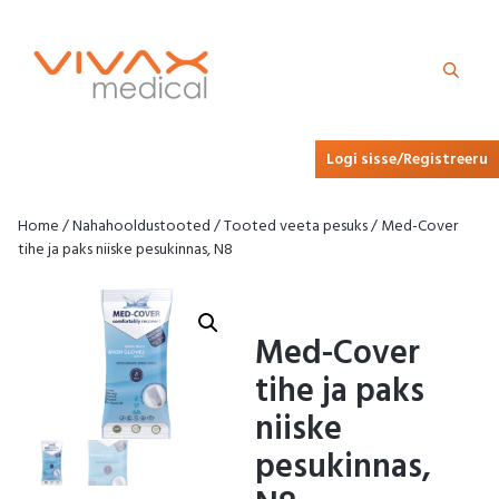
Logi sisse/Registreeru
Home
/
Nahahooldustooted
/
Tooted veeta pesuks
/ Med-Cover
tihe ja paks niiske pesukinnas, N8
Med-Cover
tihe ja paks
niiske
pesukinnas,