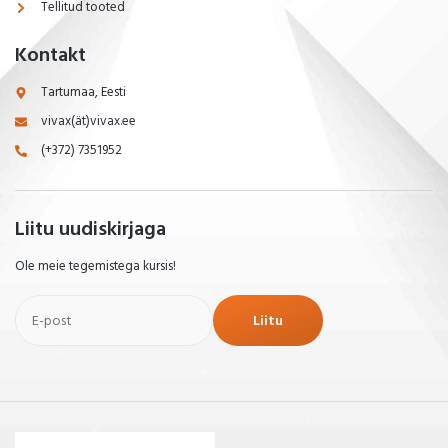
Tellitud tooted
Kontakt
Tartumaa, Eesti
vivax(ät)vivax.ee
(+372) 7351952
Liitu uudiskirjaga
Ole meie tegemistega kursis!
Liitu