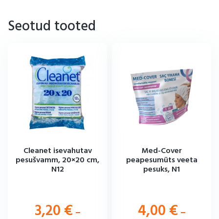
Seotud tooted
Cleanet isevahutav
Med-Cover
pesušvamm, 20×20 cm,
peapesumüts veeta
N12
pesuks, N1
3,20
€
4,00
€
–
–