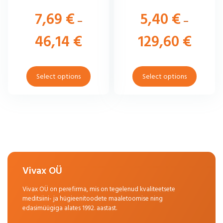
7,69
€
5,40
€
–
–
46,14
€
129,60
€
Select options
Select options
Vivax OÜ
Vivax OÜ on perefirma, mis on tegelenud kvaliteetsete
meditsiini- ja hügieenitoodete maaletoomise ning
edasimüügiga alates 1992. aastast.