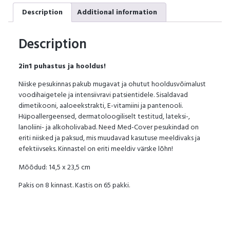
Description
Additional information
Description
2in1 puhastus ja hooldus!
Niiske pesukinnas pakub mugavat ja ohutut hooldusvõimalust
voodihaigetele ja intensiivravi patsientidele. Sisaldavad
dimetikooni, aaloeekstrakti, E-vitamiini ja pantenooli.
Hüpoallergeensed, dermatoloogiliselt testitud, lateksi-,
lanoliini- ja alkoholivabad. Need Med-Cover pesukindad on
eriti niisked ja paksud, mis muudavad kasutuse meeldivaks ja
efektiivseks. Kinnastel on eriti meeldiv värske lõhn!
Mõõdud: 14,5 x 23,5 cm
Pakis on 8 kinnast. Kastis on 65 pakki.