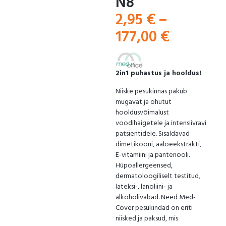
N8
2,95
€
–
177,00
€
2in1 puhastus ja hooldus!
Niiske pesukinnas pakub
mugavat ja ohutut
hooldusvõimalust
voodihaigetele ja intensiivravi
patsientidele. Sisaldavad
dimetikooni, aaloeekstrakti,
E-vitamiini ja pantenooli.
Hüpoallergeensed,
dermatoloogiliselt testitud,
lateksi-, lanoliini- ja
alkoholivabad. Need Med-
Cover pesukindad on eriti
niisked ja paksud, mis