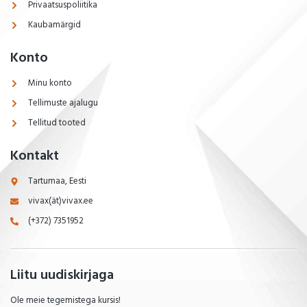
Privaatsuspoliitika
Kaubamärgid
Konto
Minu konto
Tellimuste ajalugu
Tellitud tooted
Kontakt
Tartumaa, Eesti
vivax(ät)vivax.ee
(+372) 7351952
Liitu uudiskirjaga
Ole meie tegemistega kursis!