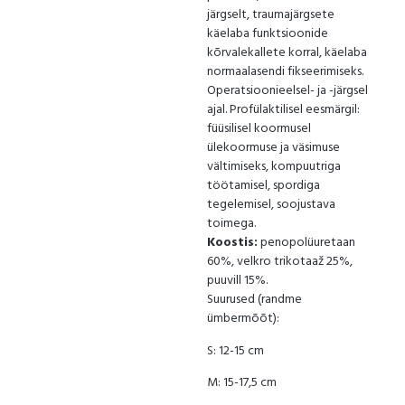
järgselt, traumajärgsete
käelaba funktsioonide
kõrvalekallete korral, käelaba
normaalasendi fikseerimiseks.
Operatsioonieelsel- ja -järgsel
ajal. Profülaktilisel eesmärgil:
füüsilisel koormusel
ülekoormuse ja väsimuse
vältimiseks, kompuutriga
töötamisel, spordiga
tegelemisel, soojustava
toimega.
Koostis:
penopolüuretaan
60%, velkro trikotaaž 25%,
puuvill 15%.
Suurused (randme
ümbermõõt):
S: 12-15 cm
M: 15-17,5 cm