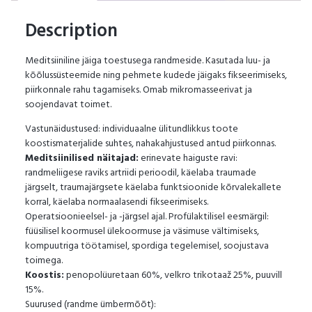
Description
Meditsiiniline jäiga toestusega randmeside. Kasutada luu- ja
kõõlussüsteemide ning pehmete kudede jäigaks fikseerimiseks,
piirkonnale rahu tagamiseks. Omab mikromasseerivat ja
soojendavat toimet.
Vastunäidustused: individuaalne ülitundlikkus toote
koostismaterjalide suhtes, nahakahjustused antud piirkonnas.
Meditsiinilised näitajad:
erinevate haiguste ravi:
randmeliigese raviks artriidi perioodil, käelaba traumade
järgselt, traumajärgsete käelaba funktsioonide kõrvalekallete
korral, käelaba normaalasendi fikseerimiseks.
Operatsioonieelsel- ja -järgsel ajal. Profülaktilisel eesmärgil:
füüsilisel koormusel ülekoormuse ja väsimuse vältimiseks,
kompuutriga töötamisel, spordiga tegelemisel, soojustava
toimega.
Koostis:
penopolüuretaan 60%, velkro trikotaaž 25%, puuvill
15%.
Suurused (randme ümbermõõt):