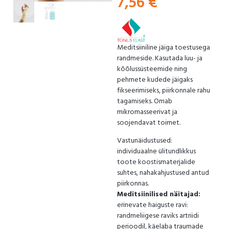
7,56
€
Meditsiiniline jäiga toestusega
randmeside. Kasutada luu- ja
kõõlussüsteemide ning
pehmete kudede jäigaks
fikseerimiseks, piirkonnale rahu
tagamiseks. Omab
mikromasseerivat ja
soojendavat toimet.
Vastunäidustused:
individuaalne ülitundlikkus
toote koostismaterjalide
suhtes, nahakahjustused antud
piirkonnas.
Meditsiinilised näitajad:
erinevate haiguste ravi:
randmeliigese raviks artriidi
perioodil, käelaba traumade