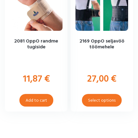
2081 OppO randme
2169 OppO seljavöö
tugiside
töömehele
11,87
€
27,00
€
Add to cart
Select options