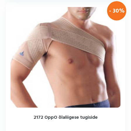
- 30%
2172 OppO õlaliigese tugiside