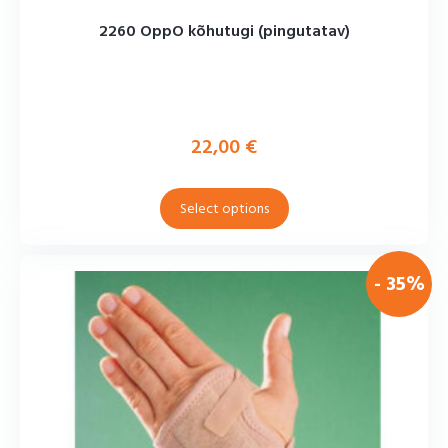
2260 OppO kõhutugi (pingutatav)
22,00
€
Select options
- 35%