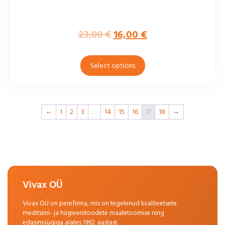
23,00
€
16,00
€
Select options
←
1
2
3
…
14
15
16
17
18
→
Vivax OÜ
Vivax OÜ on perefirma, mis on tegelenud kvaliteetsete
meditsiini- ja hügieenitoodete maaletoomise ning
edasimüügiga alates 1992. aastast.