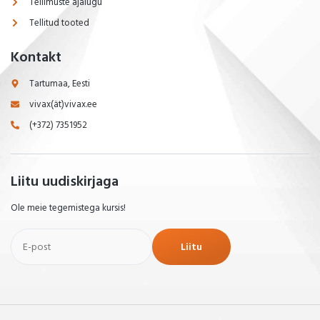
Tellimuste ajalugu
Tellitud tooted
Kontakt
Tartumaa, Eesti
vivax(ät)vivax.ee
(+372) 7351952
Liitu uudiskirjaga
Ole meie tegemistega kursis!
Liitu