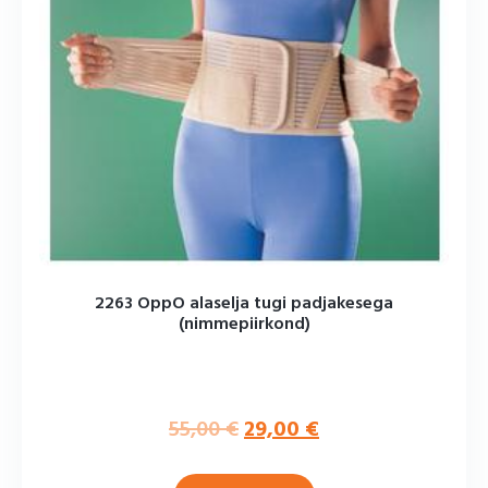
2263 OppO alaselja tugi padjakesega
(nimmepiirkond)
55,00
€
29,00
€