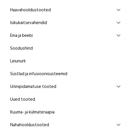
Haavahooldustooted
Isikukaitsevahendid
Ema ja beebi
Soodushind
Leiunurk
Süstlad ja infusioonisüsteemid
Uriinipidamatuse tooted
Uued tooted
Kuuma- ja külmateraapia
Nahahooldustooted