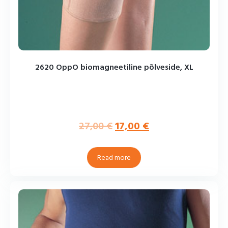
2620 OppO biomagneetiline põlveside, XL
27,00
€
17,00
€
Read more