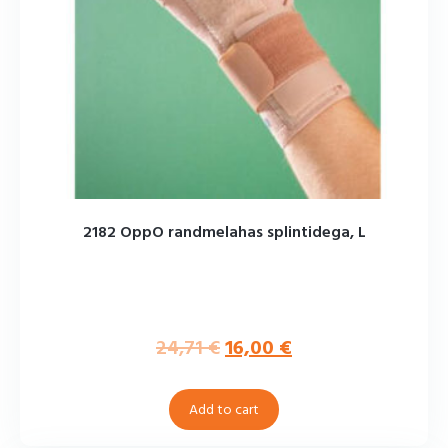
2182 OppO randmelahas splintidega, L
24,71
€
16,00
€
Add to cart