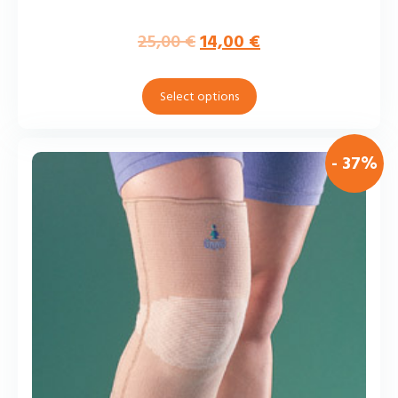
25,00
€
14,00
€
Select options
- 37%