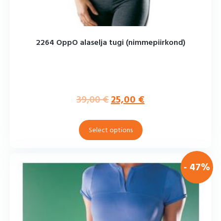
2264 OppO alaselja tugi (nimmepiirkond)
39,00
€
25,00
€
Select options
- 47%