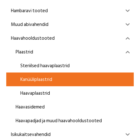
Hambaravi tooted
Muud abivahendid
Haavahooldustooted
Plaastrid
Steriilsed haavaplaastrid
Kanüüliplaastrid
Haavaplaastrid
Haavasidemed
Haavapadjad ja muud haavahooldustooted
Isikukaitsevahendid