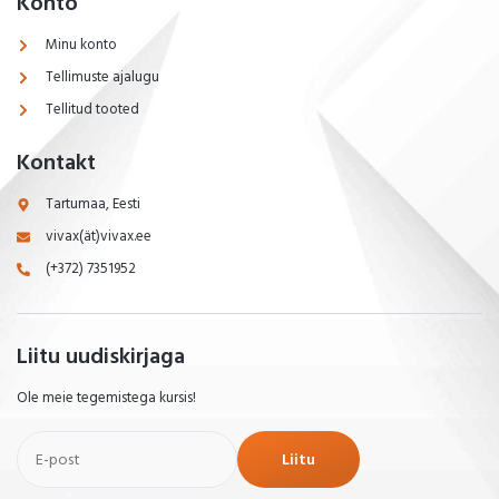
Konto
Minu konto
Tellimuste ajalugu
Tellitud tooted
Kontakt
Tartumaa, Eesti
vivax(ät)vivax.ee
(+372) 7351952
Liitu uudiskirjaga
Ole meie tegemistega kursis!
Liitu