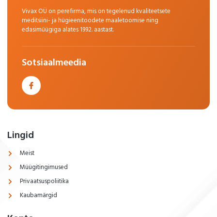
Vivax OÜ on perefirma, mis on tegelenud kvaliteetsete
meditsiini- ja hügieenitoodete maaletoomise ning
edasimüügiga alates 1992. aastast.
Sotsiaalmeedia
Lingid
Meist
Müügitingimused
Privaatsuspoliitika
Kaubamärgid