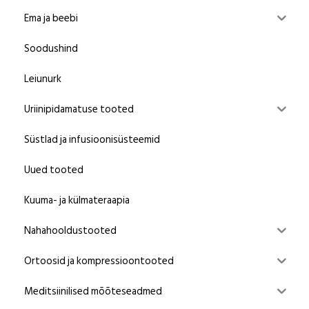
Ema ja beebi
Soodushind
Leiunurk
Uriinipidamatuse tooted
Süstlad ja infusioonisüsteemid
Uued tooted
Kuuma- ja külmateraapia
Nahahooldustooted
Ortoosid ja kompressioontooted
Meditsiinilised mõõteseadmed