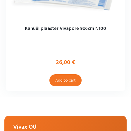
Kanüüliplaaster Vivapore 9x6cm N100
26,00
€
Add to cart
Vivax OÜ