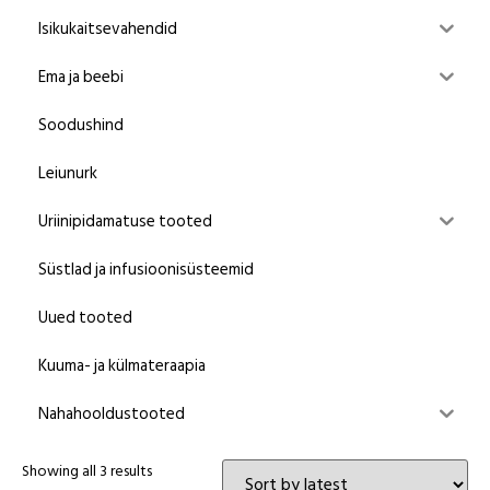
Isikukaitsevahendid
Ema ja beebi
Soodushind
Leiunurk
Uriinipidamatuse tooted
Süstlad ja infusioonisüsteemid
Uued tooted
Kuuma- ja külmateraapia
Nahahooldustooted
Showing all 3 results