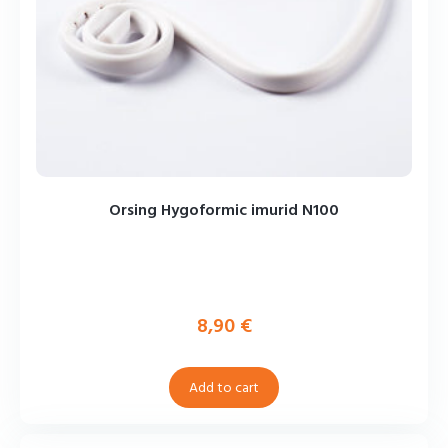
Orsing Hygoformic imurid N100
8,90
€
Add to cart