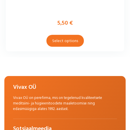
5,50
€
Select options
Vivax OÜ
Vivax OÜ on perefirma, mis on tegelenud kvaliteetsete
meditsiini- ja hügieenitoodete maaletoomise ning
edasimüügiga alates 1992. aastast.
Sotsiaalmeedia