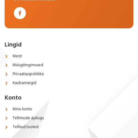
Lingid
Meist
Müügitingimused
Privaatsuspoliitika
Kaubamärgid
Konto
Minu konto
Tellimuste ajalugu
Tellitud tooted