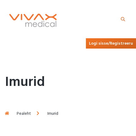
Logi sisse/Registreeru
Imurid
Pealeht
Imurid