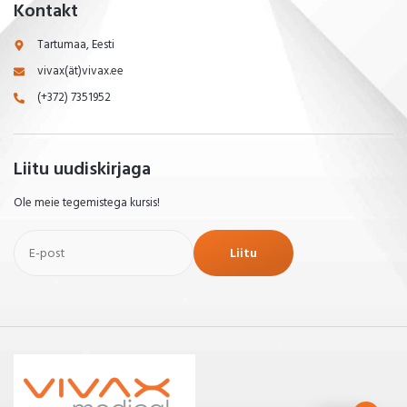
Kontakt
Tartumaa, Eesti
vivax(ät)vivax.ee
(+372) 7351952
Liitu uudiskirjaga
Ole meie tegemistega kursis!
Liitu