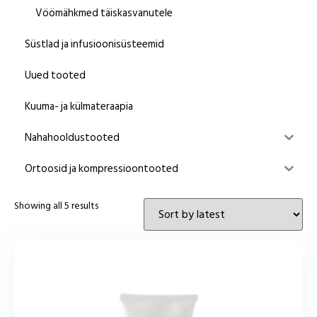
Vöömähkmed täiskasvanutele
Süstlad ja infusioonisüsteemid
Uued tooted
Kuuma- ja külmateraapia
Nahahooldustooted
Ortoosid ja kompressioontooted
Showing all 5 results