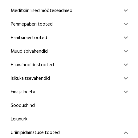
Meditsiinilised mõõteseadmed
Pehmepaberi tooted
Hambaravi tooted
Muud abivahendid
Haavahooldustooted
Isikukaitsevahendid
Ema ja beebi
Soodushind
Leiunurk
Uriinipidamatuse tooted