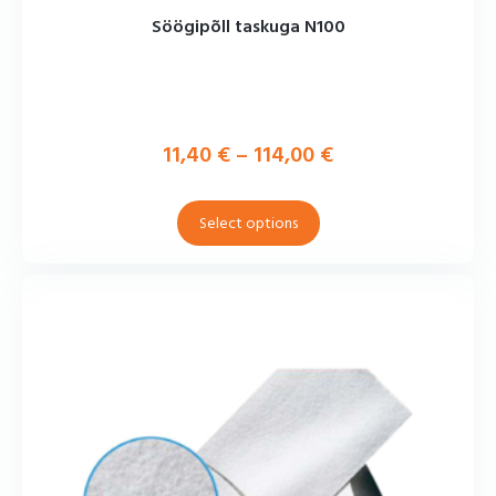
Söögipõll taskuga N100
11,40
€
–
114,00
€
Select options