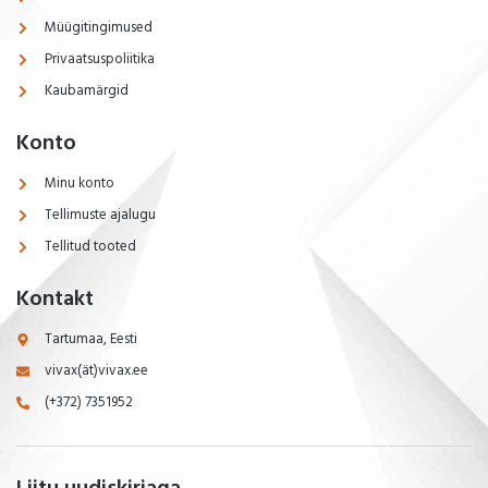
Müügitingimused
Privaatsuspoliitika
Kaubamärgid
Konto
Minu konto
Tellimuste ajalugu
Tellitud tooted
Kontakt
Tartumaa, Eesti
vivax(ät)vivax.ee
(+372) 7351952