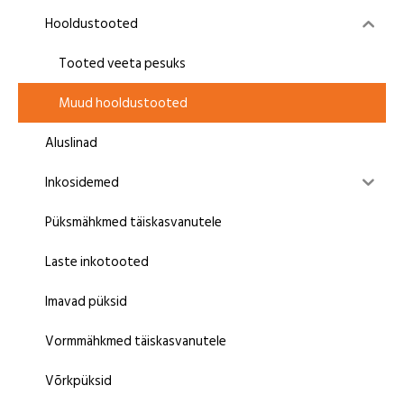
Hooldustooted
Tooted veeta pesuks
Muud hooldustooted
Aluslinad
Inkosidemed
Püksmähkmed täiskasvanutele
Laste inkotooted
Imavad püksid
Vormmähkmed täiskasvanutele
Võrkpüksid